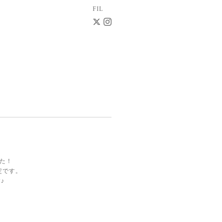
FIL
した！
定です。
♪