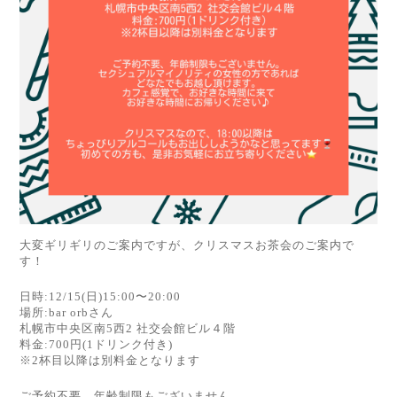
大変ギリギリのご案内ですが、クリスマスお茶会のご案内で
す！
日時:12/15(日)15:00〜20:00
場所:bar orbさん
札幌市中央区南5西2 社交会館ビル４階
料金:700円(1ドリンク付き)
※2杯目以降は別料金となります
ご予約不要、年齢制限もございません。