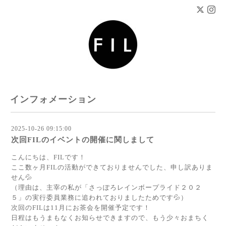
インフォメーション
2025-10-26 09:15:00
次回FILのイベントの開催に関しまして
こんにちは、FILです！
ここ数ヶ月FILの活動ができておりませんでした、申し訳ありま
せん💦
（理由は、主宰の私が「さっぽろレインボープライド２０２
５」の実行委員業務に追われておりましたためです💦）
次回のFILは11月にお茶会を開催予定です！
日程はもうまもなくお知らせできますので、もう少々おまちく